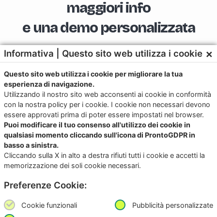
maggiori info
e una demo personalizzata
×
Informativa | Questo sito web utilizza i cookie
+39 328 331 5647
Questo sito web utilizza i cookie per migliorare la tua
esperienza di navigazione.
sales@junkerapp.it
Utilizzando il nostro sito web acconsenti ai cookie in conformità
con la nostra policy per i cookie. I cookie non necessari devono
essere approvati prima di poter essere impostati nel browser.
Puoi modificare il tuo consenso all'utilizzo dei cookie in
qualsiasi momento cliccando sull'icona di ProntoGDPR in
basso a sinistra.
Scarica subito l’App per IOS e Android
Cliccando sulla X in alto a destra rifiuti tutti i cookie e accetti la
memorizzazione dei soli cookie necessari.
Provala, è Gratis!
Preferenze Cookie:
Cookie funzionali
Pubblicità personalizzate