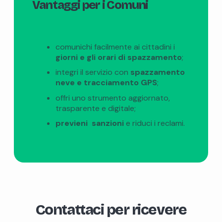
Vantaggi per i Comuni
comunichi facilmente ai cittadini i
giorni e gli orari di spazzamento
;
integri il servizio con
spazzamento
neve e tracciamento GPS
;
offri uno strumento aggiornato,
trasparente e digitale;
previeni sanzioni
e riduci i reclami.
Contattaci per ricevere