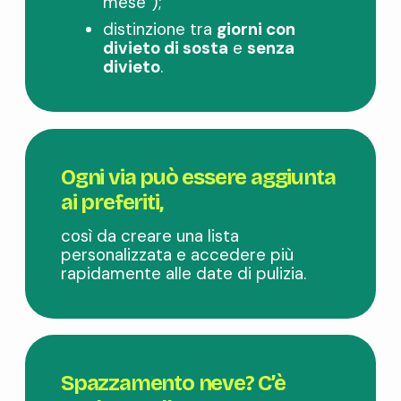
mese”);
distinzione tra
giorni con
divieto di sosta
e
senza
divieto
.
Ogni via può essere
aggiunta
ai preferiti
,
così da creare una lista
personalizzata e accedere più
rapidamente alle date di pulizia.
Spazzamento neve? C’è