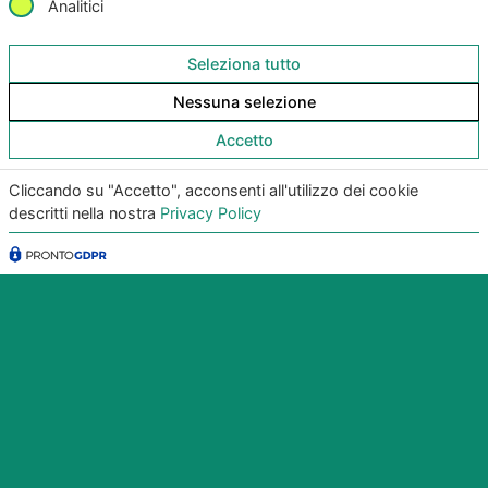
Analitici
Seleziona tutto
Nessuna selezione
Accetto
Copyright
©2026
Giunko srl | All Rights Reserved |
Cliccando su "Accetto", acconsenti all'utilizzo dei cookie
Powered by
Giunko srl
descritti nella nostra
Privacy Policy
Via di Corticella 205/N, 40128 Bologna – PI
03347871208
Privacy Policy
|
Termini & Condizioni
|
Policy AI
|
Codice
Etico Giunko
|
Politica Aziendale
|
CSA Star Registry
|
CSA Star Self Assessment
| ACN: QUALIFICA livello CQ1,
ID SA-7060
|
|