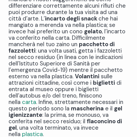
differenziare correttamente alcuni rifiuti che
puoi produrre durante la tua visita ad una
città d’arte. L’
incarto degli snack
che hai
mangiato a merenda va nella plastica; se
invece hai preferito un cono
gelato
, l’incarto
va conferito nella carta. Difficilmente
mancherà nel tuo zaino un
pacchetto di
fazzoletti
: una volta usati, getta i fazzoletti
nel secco residuo (in linea con le indicazioni
dell’Istituto Superiore di Sanità per
l’emergenza Covid-19) mentre il pacchetto
esterno va nella plastica.
Volantini
sulle
attrazioni cittadine, così come i
biglietti
di
entrata al museo oppure i biglietti
dell’autobus e/o del treno, finiscono
nella
carta
. Infine, strettamente necessari in
questo periodo sono la
mascherina
e il
gel
igienizzante
: la prima, se monouso, va
conferita nel secco residuo; il
flaconcino di
gel
, una volta terminato, va invece
nella
plastica
.