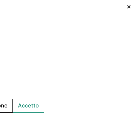
×
ko srl
one
Accetto
f Assessment
| ACN: QUALIFICA livello CQ1, ID SA-7060