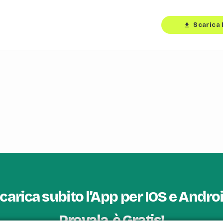
Scarica 
download
carica subito l’App per IOS e Andro
Provala, è Gratis!