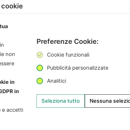
i cookie
 tua
Preferenze Cookie:
in
kie non
Cookie funzionali
essere
Pubblicità personalizzate
Analitici
okie in
ight
©2026
Giunko srl | All Rights Reserved | Powered by
Giun
oGDPR in
Via di Corticella 205/N, 40128 Bologna – PI 03347871208
Seleziona tutto
Nessuna selezi
e e accetti
e Etico Giunko
|
Politica Aziendale
|
CSA Star Registry
|
CSA Star Sel